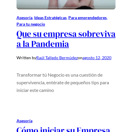
Asesoría
, 
Ideas Estratégicas
, 
Para emprendedores
, 
Para tu negocio
Que su empresa sobreviva
a la Pandemia
Written by
Raúl Talledo Bermúdez
on
agosto 12, 2020
Transformar tú Negocio es una cuestión de
supervivencia, entérate de pequeños tips para
iniciar este camino
Asesoría
Cómo iniciar su Empresa