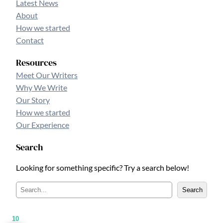
Latest News
About
How we started
Contact
Resources
Meet Our Writers
Why We Write
Our Story
How we started
Our Experience
Search
Looking for something specific? Try a search below!
B
Search
u
s
10