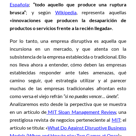
Española
;
“todo aquello que produce una ruptura
brusca”
; y según
Wikipedia
, representa aquellas
«innovaciones que producen la desaparición de
productos o servicios frente a la recién llegada»
.
Por lo tanto, una empresa disruptiva es aquella que
incursiona en un mercado, y que atenta con la
subsistencia de la empresa establecida o tradicional. Ello
nos lleva ahora a entender, cómo deben las empresas
establecidas responder ante tales amenazas, qué
camino seguir, qué estrategia utilizar y al parecer
muchas de las empresas tradicionales afrontan esto
como versa el viejo refrán
“si no puedes vencer… únete”.
Analizaremos esto desde la perpectiva que se muestra
en un artículo de
MIT Sloan Management Review
, una
prestigiosa revista de negocios perteneciente al
MIT
; el
artículo se titula: «
What Do Against Disruptive Business
Models (When and How to play Two Games at Once
)
«.